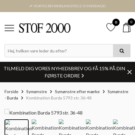
HURTIG BEHANDLINGSTID (1-3 HVERDAGE)
0
0
TILMELD DIG VORES NYHEDSBREV OG FÅ 15% PÅ DIN
FØRSTE ORDRE
Forside
Symønstre
Symønstre efter mærke
Symønstre
- Burda
Kombination Burda 5793 str. 36-48