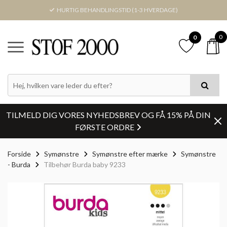
HURTIG BEHANDLINGSTID (1-3 HVERDAGE)
0
0
TILMELD DIG VORES NYHEDSBREV OG FÅ 15% PÅ DIN
FØRSTE ORDRE
Forside
Symønstre
Symønstre efter mærke
Symønstre
- Burda
Tilbehør Burda baby 9233