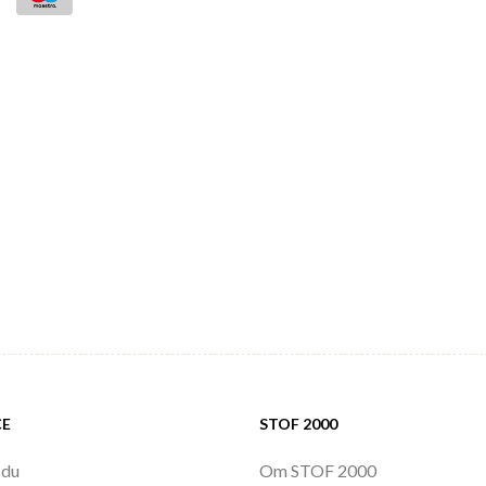
CE
STOF 2000
 du
Om STOF 2000