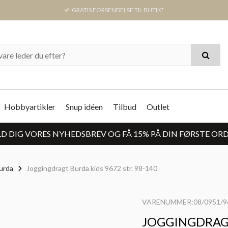
GRATIS FORSENDELSE TIL BUTIK*
Hobbyartikler
Snup idéen
Tilbud
Outlet
D DIG VORES NYHEDSBREV OG FÅ 15% PÅ DIN FØRSTE OR
urda
Joggingdragt Burda kids 9672 str. 98-140
VARENUMMER:08/0951/9
JOGGINGDRAGT