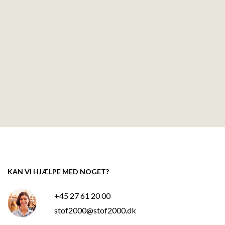
KAN VI HJÆLPE MED NOGET?
+45 27 61 20 00
stof2000@stof2000.dk