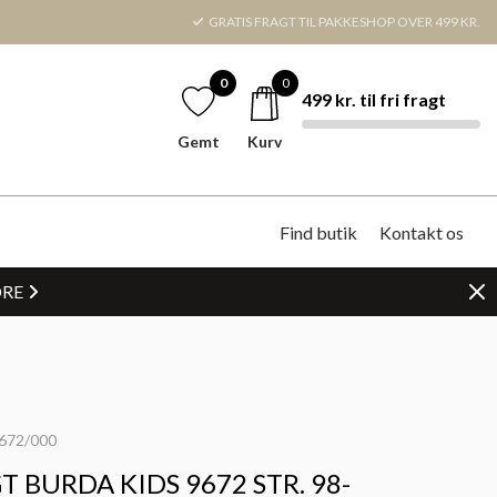
GRATIS FRAGT TIL PAKKESHOP OVER 499 KR.
0
0
499 kr. til fri fragt
Gemt
Kurv
Find butik
Kontakt os
DRE
672/000
 BURDA KIDS 9672 STR. 98-