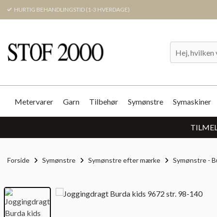
HURTIG BEHANDLINGSTID (1-3 HVERDAGE)
Metervarer
Garn
Tilbehør
Symønstre
Symaskiner
TILMEL
Forside
Symønstre
Symønstre efter mærke
Symønstre - B