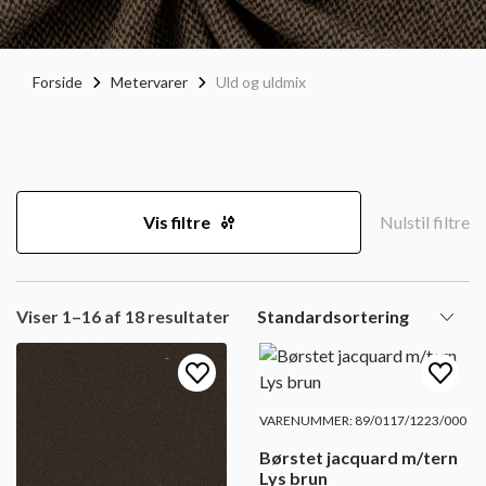
Forside
Metervarer
Uld og uldmix
Vis filtre
Nulstil filtre
Viser 1–16 af 18 resultater
VARENUMMER: 89/0117/1223/000
Børstet jacquard m/tern
Lys brun