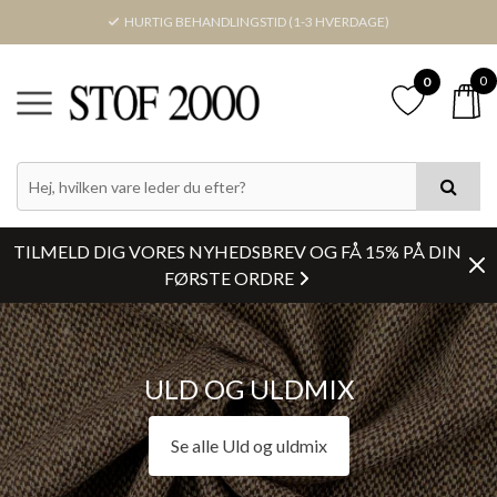
HURTIG BEHANDLINGSTID (1-3 HVERDAGE)
0
0
PRIS
FARVE
TILMELD DIG VORES NYHEDSBREV OG FÅ 15% PÅ DIN
LAGERSTATUS
FØRSTE ORDRE
BREDDE
ULD OG ULDMIX
Nulstil
Se alle Uld og uldmix