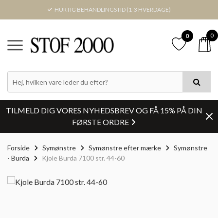
HURTIG BEHANDLINGSTID (1-3 HVERDAGE)
0
0
TILMELD DIG VORES NYHEDSBREV OG FÅ 15% PÅ DIN
FØRSTE ORDRE
Forside
Symønstre
Symønstre efter mærke
Symønstre
- Burda
Kjole Burda 7100 str. 44-60