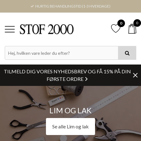
HURTIG BEHANDLINGSTID (1-3 HVERDAGE)
0
0
PRIS
FARVE
TILMELD DIG VORES NYHEDSBREV OG FÅ 15% PÅ DIN
KATEGORIER
FØRSTE ORDRE
LAGERSTATUS
LIM OG LAK
Nulstil
Se alle Lim og lak