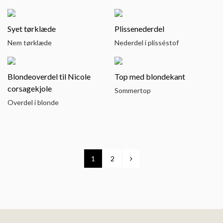
Syet tørklæde
Plissenederdel
Nem tørklæde
Nederdel i plisséstof
Blondeoverdel til Nicole
Top med blondekant
corsagekjole
Sommertop
Overdel i blonde
1
2