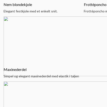
Nem blondekjole
Frottéponcho
Elegant festkjole med et enkelt snit.
Frottéponcho 
Maxinederdel
Simpel og elegant maxinederdel med elastik i taljen