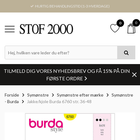
HURTIG BEHANDLINGSTID (1-3 HVERDAGE)
0
0
TILMELD DIG VORES NYHEDSBREV OG FÅ 15% PÅ DIN
FØRSTE ORDRE
Forside
Symønstre
Symønstre efter mærke
Symønstre
- Burda
Jakke/kjole Burda 6760 str. 36-48