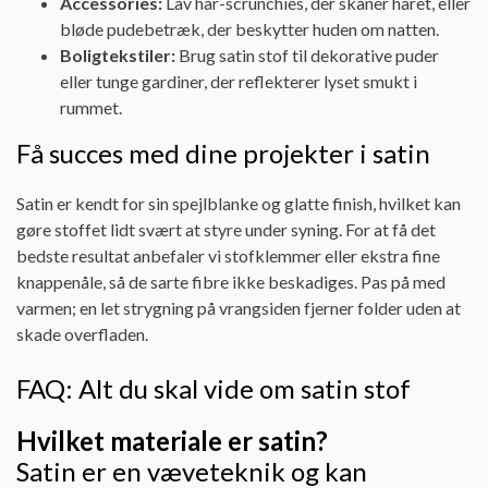
Accessories:
Lav hår-scrunchies, der skåner håret, eller
bløde pudebetræk, der beskytter huden om natten.
Boligtekstiler:
Brug satin stof til dekorative puder
eller tunge gardiner, der reflekterer lyset smukt i
rummet.
Få succes med dine projekter i satin
Satin er kendt for sin spejlblanke og glatte finish, hvilket kan
gøre stoffet lidt svært at styre under syning. For at få det
bedste resultat anbefaler vi stofklemmer eller ekstra fine
knappenåle, så de sarte fibre ikke beskadiges. Pas på med
varmen; en let strygning på vrangsiden fjerner folder uden at
skade overfladen.
FAQ: Alt du skal vide om satin stof
Hvilket materiale er satin?
Satin er en væveteknik og kan