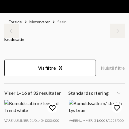
Forside
Metervarer
Satin
Brudesatin
Vis filtre
Nulstil filtre
Viser 1–16 af 32 resultater
VARENUMMER: 51/0145/1000/000
VARENUMMER: 51/0008/1223/000