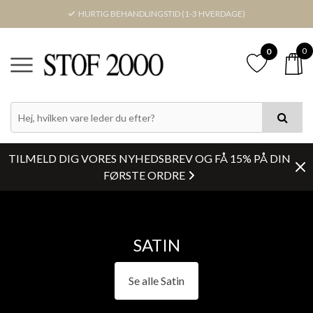
HURTIG BEHANDLINGSTID (1-3 HVERDAGE)
0
0
PRIS
FARVE
TILMELD DIG VORES NYHEDSBREV OG FÅ 15% PÅ DIN
KATEGORIER
FØRSTE ORDRE
LAGERSTATUS
SATIN
BREDDE
Se alle Satin
Nulstil