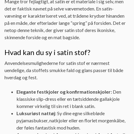
Mange tror fejlagtigt, at satin er et materiale i sig selv, men
det er faktisk navnet på selve vævemetoden. En satin-
vævning er karakteriseret ved, at trådene krydser hinanden
på en måde, der efterlader lange “spring” på forsiden. Det er
netop denne teknik, der giver satin stof deres ikoniske,
skinnende forside og en mat bagside.
Hvad kan du sy i satin stof?
Anvendelsesmulighederne for satin stof er nærmest
uendelige, da stoffets smukke fald og glans passer til både
hverdag og fest.
Elegante festkjoler og konfirmationskjoler:
Den
klassiske slip-dress eller en tætsiddende gallakjole
kommer virkelig til sin ret i blank satin.
Luksuriøst nattøj:
Sy dine egne silkebløde
pyjamasbukser, natkjoler eller en florlet morgenkåbe,
der føles fantastisk mod huden.