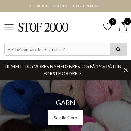
HURTIG BEHANDLINGSTID (1-3 HVERDAGE)
0
0
PRIS
FARVE
TILMELD DIG VORES NYHEDSBREV OG FÅ 15% PÅ DIN
KATEGORIER
FØRSTE ORDRE
LAGERSTATUS
GARN
BREDDE
Se alle Garn
Nulstil