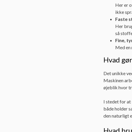
Her er o
ikke spr
Faste s
Her brug
så stoff
Fine, ty
Med en r
Hvad gør
Det unikke ved
Maskinen arbej
øjeblik hvor t
I stedet for a
både holder s
den naturligt 
Hvad brug