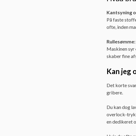
Kantsyning o
På faste stoff
ofte, inden ma
Rullesømme:
Maskinen syr e
skaber fine af
Kan jeg 
Det korte sva
gribere.
Du kan dog la
overlock-trykf
en dedikeret o