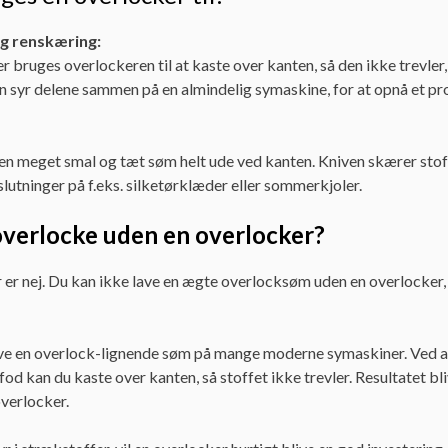
g renskæring:
er bruges overlockeren til at kaste over kanten, så den ikke trevler
n syr delene sammen på en almindelig symaskine, for at opnå et pro
n meget smal og tæt søm helt ude ved kanten. Kniven skærer stoffe
slutninger på f.eks. silketørklæder eller sommerkjoler.
overlocke uden en overlocker?
r er nej. Du kan ikke lave en ægte overlocksøm uden en overlocke
ve en overlock-lignende søm på mange moderne symaskiner. Ved at 
od kan du kaste over kanten, så stoffet ikke trevler. Resultatet bli
verlocker.