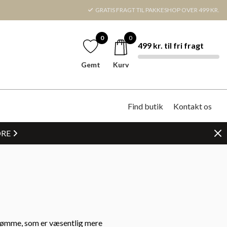
GRATIS FRAGT TIL PAKKESHOP OVER 499 KR.
0
0
499 kr. til fri fragt
Gemt
Kurv
Find butik
Kontakt os
DRE
sy sømme, som er væsentlig mere