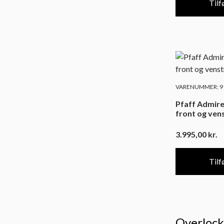
Tilfø
VARENUMMER: 91
Pfaff Admire
front og ven
3.995,00
kr.
Tilfø
Overlocke