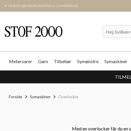
HURTIG BEHANDLINGSTID (1-3 HVERDAGE)
Metervarer
Garn
Tilbehør
Symønstre
Symaskiner
TILMEL
Forside
Symaskiner
Overlocker
Med en overlocker får du en sæ