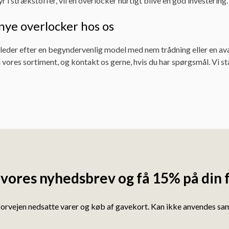
r i strækstoffer, vil en overlocker hurtigt blive en god investering.
nye overlocker hos os
eder efter en begyndervenlig model med nem trådning eller en avan
 vores sortiment, og kontakt os gerne, hvis du har spørgsmål. Vi står
 vores nyhedsbrev og få 15% på din 
forvejen nedsatte varer og køb af gavekort. Kan ikke anvendes s