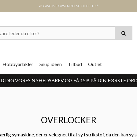
GRATIS FORSENDELSE TIL BUTIK*
Hobbyartikler
Snup idéen
Tilbud
Outlet
D DIG VORES NYHEDSBREV OG FÅ 15% PÅ DIN FØRSTE OR
OVERLOCKER
rlig symaskine, der er velegnet til at sy i strikstof, da den kan 