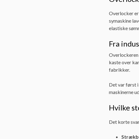
Overlocker er 
symaskine lave
elastiske sømm
Fra indus
Overlockeren 
kaste over kan
fabrikker.
Det var først 
maskinerne udv
Hvilke st
Det korte svar
Strækbar