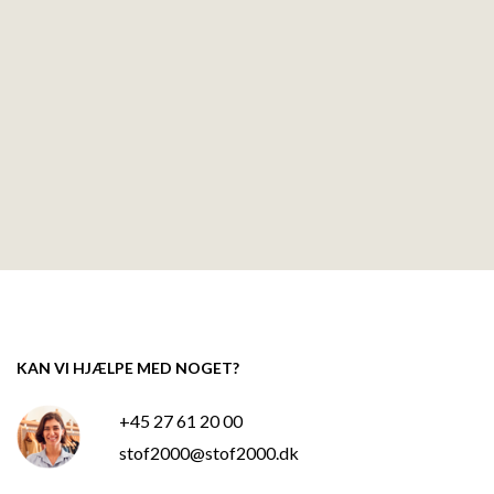
KAN VI HJÆLPE MED NOGET?
+45 27 61 20 00
stof2000@stof2000.dk