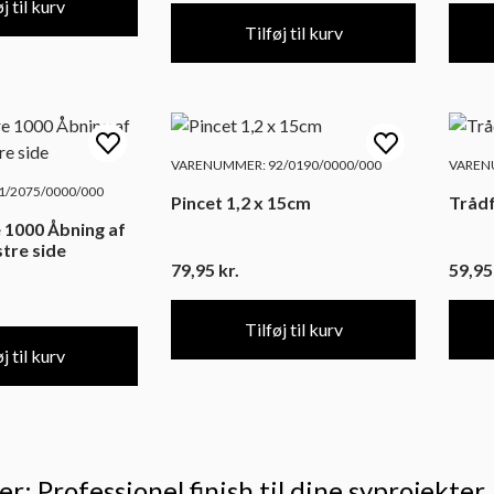
j til kurv
Tilføj til kurv
VARENUMMER: 92/0190/0000/000
VARENU
/2075/0000/000
Pincet 1,2 x 15cm
Tråd
 1000 Åbning af
stre side
79,95
kr.
59,9
Tilføj til kurv
j til kurv
r: Professionel finish til dine syprojekter