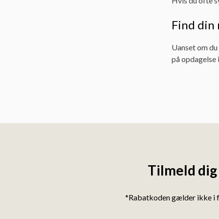
Hvis du ofte sy
Find din 
Uanset om du l
på opdagelse i
Tilmeld dig
*Rabatkoden gælder ikke i 