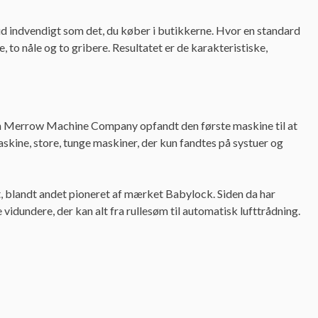
 ud indvendigt som det, du køber i butikkerne. Hvor en standard
, to nåle og to gribere. Resultatet er de karakteristiske,
den Merrow Machine Company opfandt den første maskine til at
askine, store, tunge maskiner, der kun fandtes på systuer og
t, blandt andet pioneret af mærket Babylock. Siden da har
 vidundere, der kan alt fra rullesøm til automatisk lufttrådning.