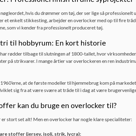
nøgleordet, hvis du drømmer om tøj, der ser lige så professionelt
r et enkelt stikkesting, arbejder en overlocker med op til fire tråde
e, som vi kender fra professionelt produceret tøj.
tri til hobbyrum: En kort historie
har rødder tilbage til slutningen af 1800-tallet, hvor virksomhe
ter på strikvarer. I mange årtier var overlockeren en ren industrim
i 1960’erne, at de første modeller til hjemmebrug kom på markede
iklet sig fra at være svære at tråde til i dag at være brugervenlige
offer kan du bruge en overlocker til?
 er stort set alt! Men en overlocker har nogle klare specialiteter:
e stoffer (jersey, isoli, strik, lycra):