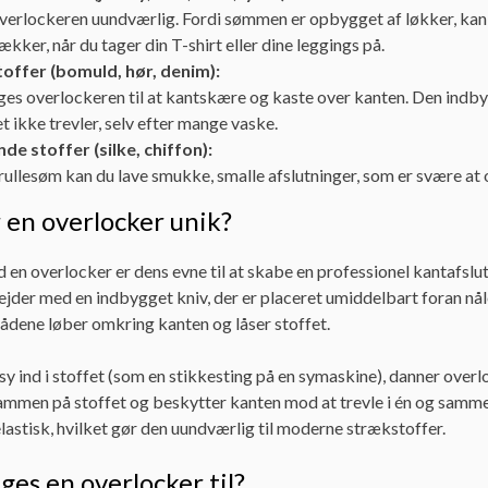
verlockeren uundværlig. Fordi sømmen er opbygget af løkker, kan
ækker, når du tager din T-shirt eller dine leggings på.
toffer (bomuld, hør, denim):
es overlockeren til at kantskære og kaste over kanten. Den indby
et ikke trevler, selv efter mange vaske.
nde stoffer (silke, chiffon):
ullesøm kan du lave smukke, smalle afslutninger, som er svære at 
 en overlocker unik?
 en overlocker er dens evne til at skabe en professionel kantafslu
der med en indbygget kniv, der er placeret umiddelbart foran nålene
rådene løber omkring kanten og låser stoffet.
t sy ind i stoffet (som en stikkesting på en symaskine), danner ove
ammen på stoffet og beskytter kanten mod at trevle i én og samme
elastisk, hvilket gør den uundværlig til moderne strækstoffer.
es en overlocker til?