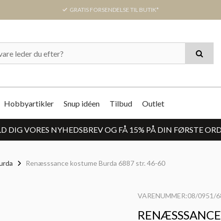
GRATIS FORSENDELSE TIL BUTIK*
Hobbyartikler
Snup idéen
Tilbud
Outlet
D DIG VORES NYHEDSBREV OG FÅ 15% PÅ DIN FØRSTE OR
urda
Renæsssance kostume Burda 6887 str. 46-60
VARENUMMER:08/0951/6
RENÆSSSANCE 