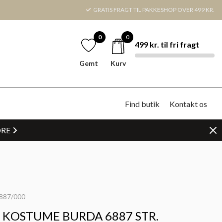
GRATIS FRAGT TIL PAKKESHOP OVER 499 KR.
0
0
499 kr. til fri fragt
Gemt
Kurv
Find butik
Kontakt os
DRE
887/000
KOSTUME BURDA 6887 STR.