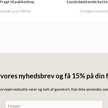
 fragt til pakkeshop
Landsdækkende bytte
ed køb over 499 kr.
14 dages returre
 vores nyhedsbrev og få 15% på din 
forvejen nedsatte varer og køb af gavekort. Kan ikke anvendes s