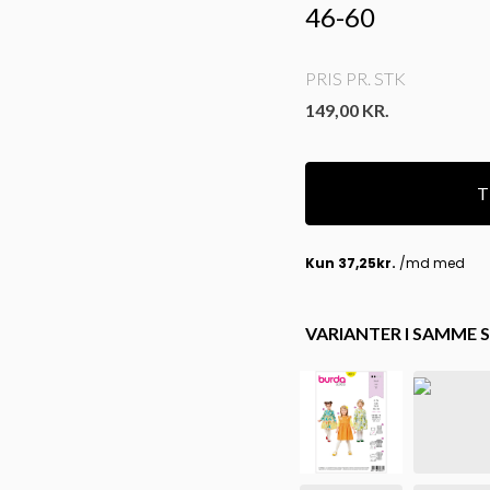
46-60
PRIS PR. STK
149,00
KR.
Ti
VARIANTER I SAMME S