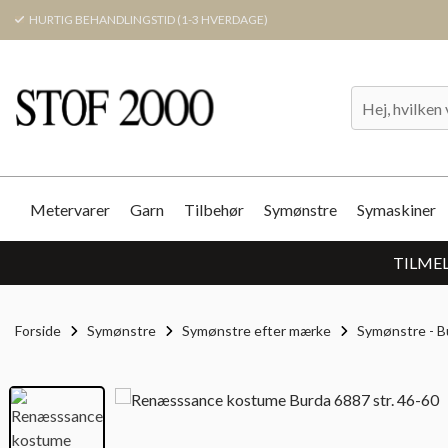
HURTIG BEHANDLINGSTID (1-3 HVERDAGE)
Metervarer
Garn
Tilbehør
Symønstre
Symaskiner
TILMEL
Forside
Symønstre
Symønstre efter mærke
Symønstre - B