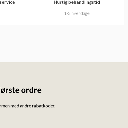
service
Hurtig behandlingstid
t
1-3 hverdage
første ordre
ammen med andre rabatkoder.