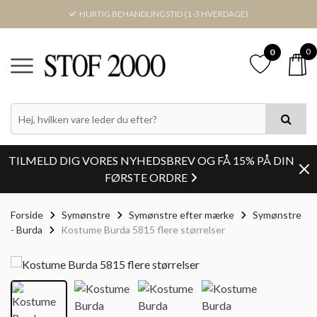
HURTIG BEHANDLINGSTID (1-3 HVERDAGE)
0
0
TILMELD DIG VORES NYHEDSBREV OG FÅ 15% PÅ DIN
FØRSTE ORDRE
Forside
Symønstre
Symønstre efter mærke
Symønstre
- Burda
Kostume Burda 5815 flere størrelser