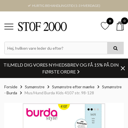
HURTIG BEHANDLINGSTID (1-3 HVERDAGE)
0
0
TILMELD DIG VORES NYHEDSBREV OG FÅ 15% PÅ DIN
FØRSTE ORDRE
Forside
Symønstre
Symønstre efter mærke
Symønstre
- Burda
Mus/Hund Burda Kids 4107 str. 98-128