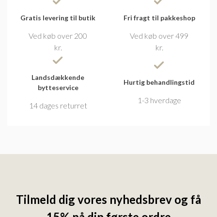
Gratis levering til butik
Fri fragt til pakkeshop
Ved køb over 200
Ved køb over 499
kr.
kr.
Landsdækkende
Hurtig behandlingstid
bytteservice
1-3 hverdage
14 dages returret
Tilmeld dig vores nyhedsbrev og få
15% på din første ordre