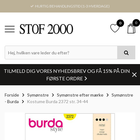
HURTIG BEHANDLINGSTID (1-3 HVERDAGE)
0
0
TILMELD DIG VORES NYHEDSBREV OG FÅ 15% PÅ DIN
FØRSTE ORDRE
Forside
Symønstre
Symønstre efter mærke
Symønstre
- Burda
Kostume Burda 2372 str. 34-44