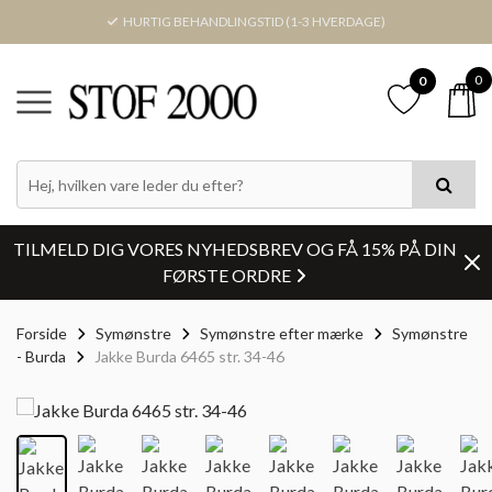
HURTIG BEHANDLINGSTID (1-3 HVERDAGE)
0
0
TILMELD DIG VORES NYHEDSBREV OG FÅ 15% PÅ DIN
FØRSTE ORDRE
Forside
Symønstre
Symønstre efter mærke
Symønstre
- Burda
Jakke Burda 6465 str. 34-46