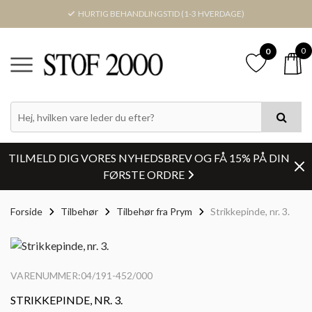
HURTIG BEHANDLINGSTID (1-3 HVERDAGE)
0
0
TILMELD DIG VORES NYHEDSBREV OG FÅ 15% PÅ DIN
FØRSTE ORDRE
Forside
Tilbehør
Tilbehør fra Prym
Strikkepinde, nr. 3.
VARENUMMER:04/191-452/000
STRIKKEPINDE, NR. 3.