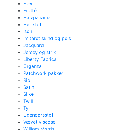
Foer
Frotté
Halvpanama
Hør stof
Isoli
Imiteret skind og pels
Jacquard
Jersey og strik
Liberty Fabrics
Organza
Patchwork pakker
Rib
Satin
Silke
Twill
Tyl
Udendørsstof
Vævet viscose
William Morris