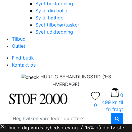
Syet beklædning
Sy til din bolig
Sy til højtider
Syet tilbehør/tasker
Syet udklædning
Tilbud
Outlet
Find butik
Kontakt os
HURTIG BEHANDLINGSTID (1-3
HVERDAGE)
0
499 kr. til
0
fri fragt
Tilmeld dig vores nyhedsbrev og få 15% på din første