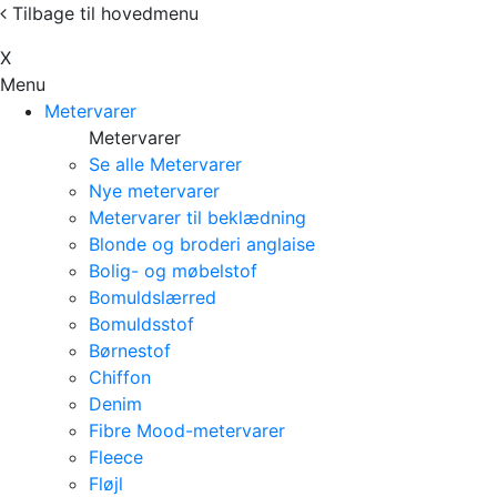
Tilbage til hovedmenu
Х
Menu
Metervarer
Metervarer
Se alle Metervarer
Nye metervarer
Metervarer til beklædning
Blonde og broderi anglaise
Bolig- og møbelstof
Bomuldslærred
Bomuldsstof
Børnestof
Chiffon
Denim
Fibre Mood-metervarer
Fleece
Fløjl