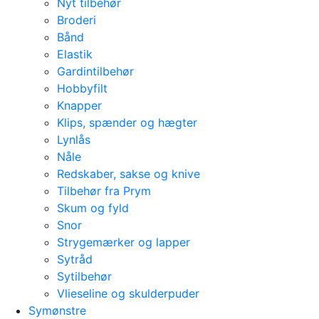
Nyt tilbehør
Broderi
Bånd
Elastik
Gardintilbehør
Hobbyfilt
Knapper
Klips, spænder og hægter
Lynlås
Nåle
Redskaber, sakse og knive
Tilbehør fra Prym
Skum og fyld
Snor
Strygemærker og lapper
Sytråd
Sytilbehør
Vlieseline og skulderpuder
Symønstre