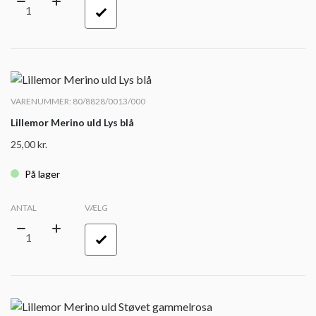
VARENUMMER: 80/8828/0013/000
Lillemor Merino uld Lys blå
25,00
kr.
På lager
ANTAL
VÆLG