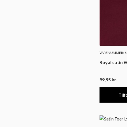
VARENUMMER: 68
Royal satin 
99,95
kr.
Tilfø