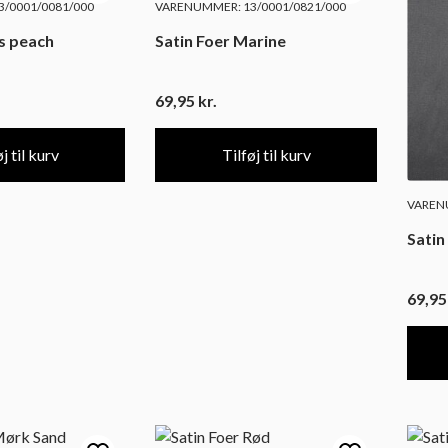
/0001/0081/000
VARENUMMER: 13/0001/0821/000
ys peach
Satin Foer Marine
69,95
kr.
j til kurv
Tilføj til kurv
VARENU
Satin
69,9