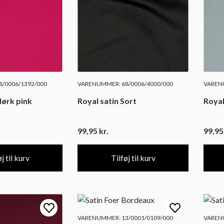
/0006/1392/000
VARENUMMER: 68/0006/4000/000
VARENU
Mørk pink
Royal satin Sort
Royal
99,95
kr.
99,9
j til kurv
Tilføj til kurv
VARENUMMER: 13/0001/0109/000
VARENU