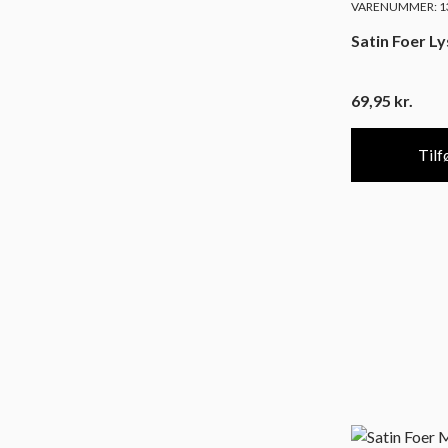
VARENUMMER: 13
Satin Foer L
69,95
kr.
Tilfø