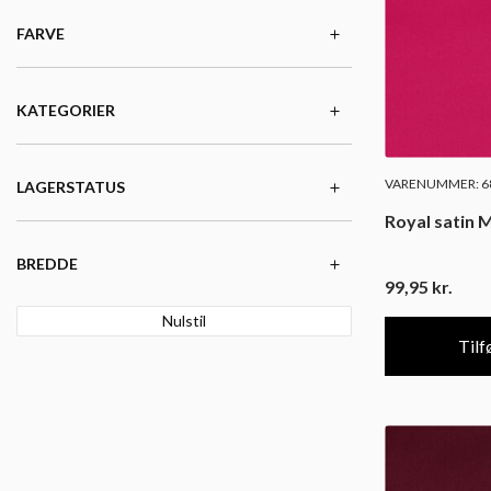
FARVE
KATEGORIER
VARENUMMER: 68
LAGERSTATUS
Royal satin 
BREDDE
99,95
kr.
Nulstil
Tilfø