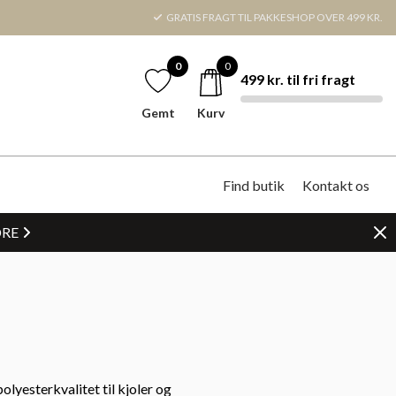
GRATIS FRAGT TIL PAKKESHOP OVER 499 KR.
0
0
499 kr. til fri fragt
Gemt
Kurv
Find butik
Kontakt os
DRE
olyesterkvalitet til kjoler og