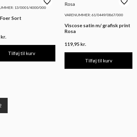
MMER: 13/0001/4000/000
VARENUMMER: 61/0449/0867/000
 Foer Sort
Viscose satin m/ grafisk print
Rosa
5
kr.
119,95
kr.
Tilføj til kurv
Tilføj til kurv
2