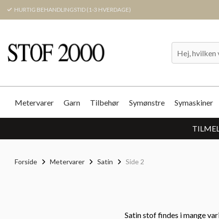
HURTIG BEHANDLINGSTID (1-3 HVERDAGE)
Metervarer
Garn
Tilbehør
Symønstre
Symaskiner
TILMEL
Forside
Metervarer
Satin
Side 2
Satin stof findes i mange var