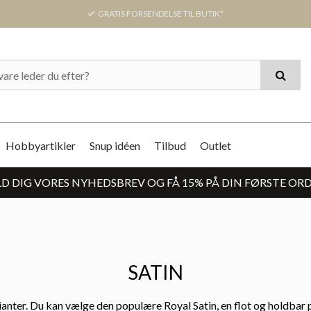
GRATIS FORSENDELSE TIL BUTIK*
Hobbyartikler
Snup idéen
Tilbud
Outlet
D DIG VORES NYHEDSBREV OG FÅ 15% PÅ DIN FØRSTE OR
SATIN
ianter. Du kan vælge den populære Royal Satin, en flot og holdbar p