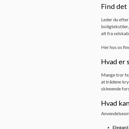
Find det 
Leder du efter
boligtekstiler
alt fra selskab
Her hos os fin
Hvad er 
Mange tror fej
at trådene kry
skinnende for
Hvad kan 
Anvendelsesmul
Elegant