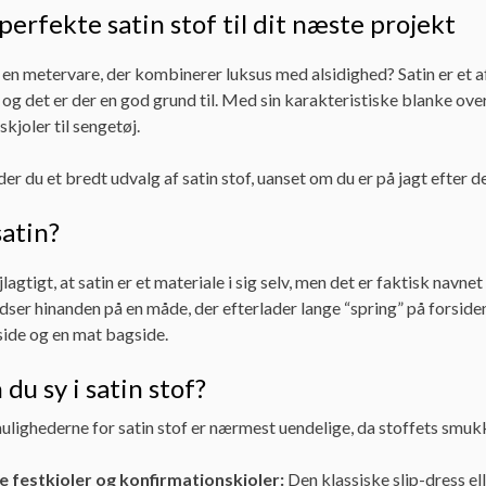
perfekte satin stof til dit næste projekt
 en metervare, der kombinerer luksus med alsidighed? Satin er et 
, og det er der en god grund til. Med sin karakteristiske blanke overf
skjoler til sengetøj.
der du et bredt udvalg af satin stof, uanset om du er på jagt efter d
satin?
lagtigt, at satin er et materiale i sig selv, men det er faktisk nav
dser hinanden på en måde, der efterlader lange “spring” på forsiden
side og en mat bagside.
du sy i satin stof?
ighederne for satin stof er nærmest uendelige, da stoffets smukke
e festkjoler og konfirmationskjoler:
Den klassiske slip-dress ell