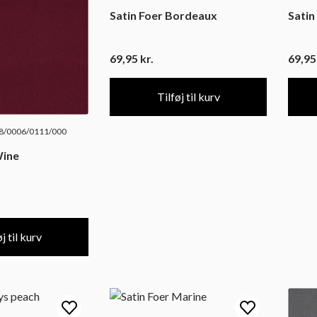
Satin Foer Bordeaux
Satin
69,95
kr.
69,9
Tilføj til kurv
/0006/0111/000
Wine
j til kurv