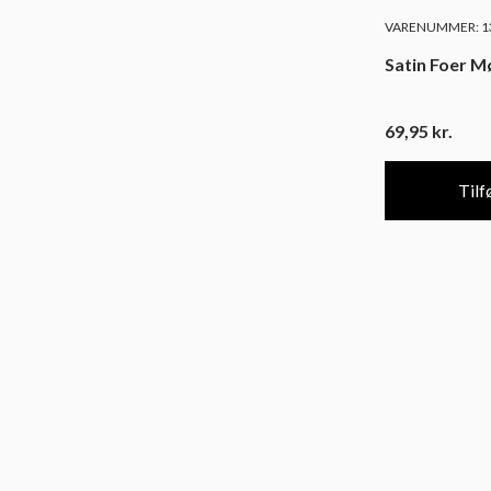
VARENUMMER: 13
Satin Foer M
69,95
kr.
Tilfø