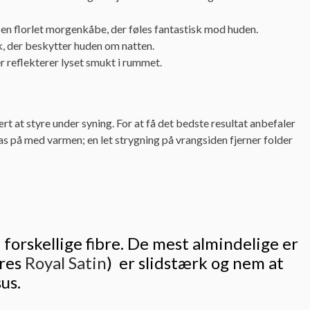
 en florlet morgenkåbe, der føles fantastisk mod huden.
k, der beskytter huden om natten.
er reflekterer lyset smukt i rummet.
vært at styre under syning. For at få det bedste resultat anbefaler
as på med varmen; en let strygning på vrangsiden fjerner folder
forskellige fibre. De mest almindelige er
ores
Royal Satin
) er slidstærk og nem at
us.