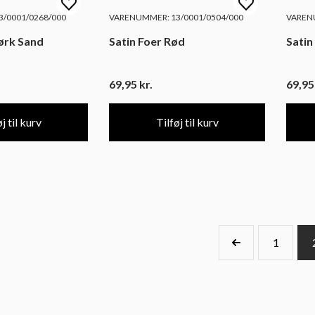
/0001/0268/000
VARENUMMER: 13/0001/0504/000
VARENU
ørk Sand
Satin Foer Rød
Satin
69,95
kr.
69,9
j til kurv
Tilføj til kurv
1