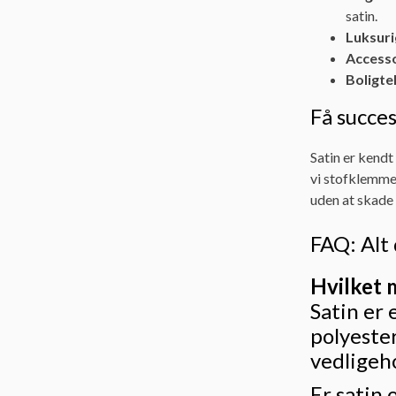
satin.
Luksuri
Accesso
Boligtek
Få succes
Satin er kendt 
vi stofklemmer
uden at skade
FAQ: Alt 
Hvilket m
Satin er 
polyester
vedligeho
Er satin 