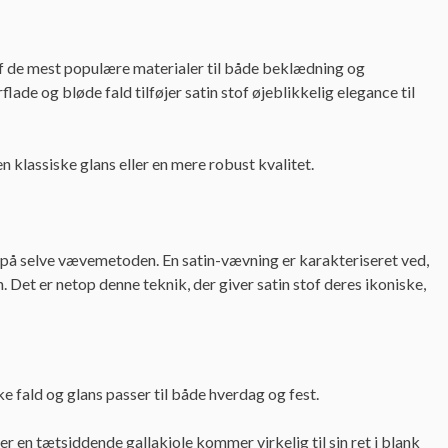
af de mest populære materialer til både beklædning og
lade og bløde fald tilføjer satin stof øjeblikkelig elegance til
en klassiske glans eller en mere robust kvalitet.
net på selve vævemetoden. En satin-vævning er karakteriseret ved,
. Det er netop denne teknik, der giver satin stof deres ikoniske,
 fald og glans passer til både hverdag og fest.
er en tætsiddende gallakjole kommer virkelig til sin ret i blank