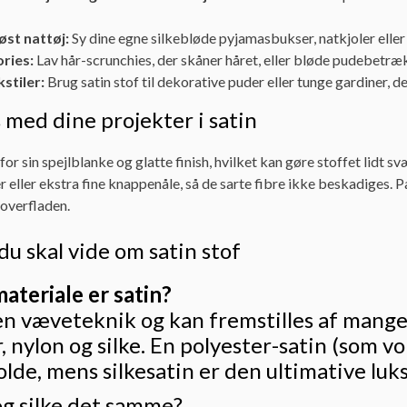
øst nattøj:
Sy dine egne silkebløde pyjamasbukser, natkjoler eller
ries:
Lav hår-scrunchies, der skåner håret, eller bløde pudebetræ
stiler:
Brug satin stof til dekorative puder eller tunge gardiner, d
 med dine projekter i satin
for sin spejlblanke og glatte finish, hvilket kan gøre stoffet lidt s
 eller ekstra fine knappenåle, så de sarte fibre ikke beskadiges. P
 overfladen.
du skal vide om satin stof
ateriale er satin?
en væveteknik og kan fremstilles af mange 
, nylon og silke. En polyester-satin (som v
lde, mens silkesatin er den ultimative luks
og silke det samme?