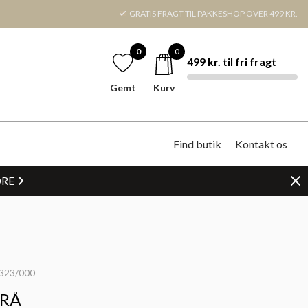
GRATIS FRAGT TIL PAKKESHOP OVER 499 KR.
0
0
499 kr. til fri fragt
Gemt
Kurv
Find butik
Kontakt os
DRE
323/000
GRÅ