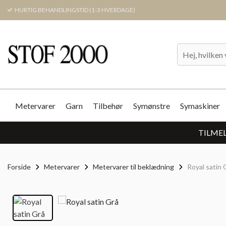
HURTIG BEHANDLINGSTID (1-3 HVERDAGE)
Metervarer
Garn
Tilbehør
Symønstre
Symaskiner
TILMEL
Forside
Metervarer
Metervarer til beklædning
Royal satin 