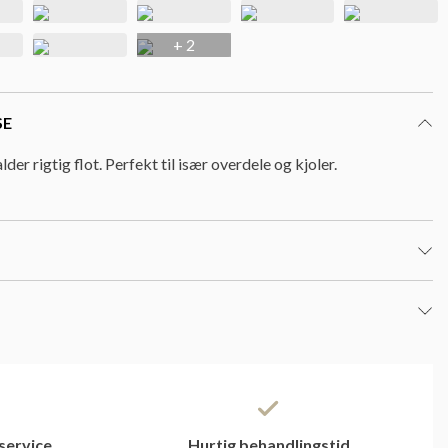
+ 2
SE
lder rigtig flot. Perfekt til især overdele og kjoler.
service
Hurtig behandlingstid