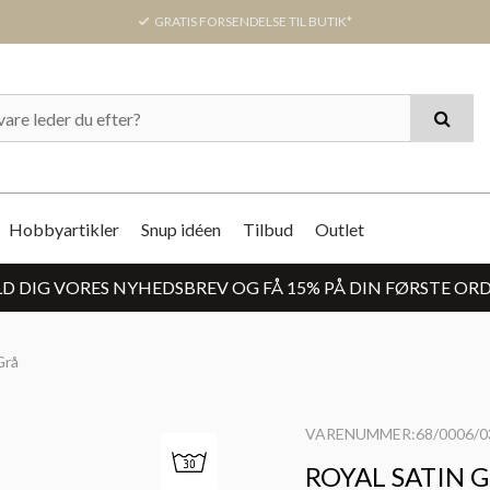
GRATIS FORSENDELSE TIL BUTIK*
Hobbyartikler
Snup idéen
Tilbud
Outlet
D DIG VORES NYHEDSBREV OG FÅ 15% PÅ DIN FØRSTE OR
Grå
VARENUMMER:68/0006/0
ROYAL SATIN 