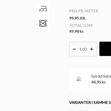
PRIS PR. METER
99,95
KR.
TOTAL:
0.5M
49,98 kr.
Sytråd Sab
44,95
kr.
VARIANTER I SAMME S