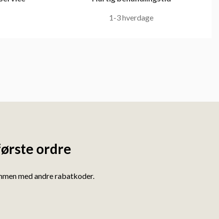
1-3 hverdage
første ordre
ammen med andre rabatkoder.