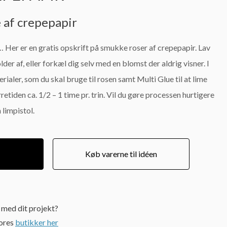
e af crepepapir
å… Her er en gratis opskrift på smukke roser af crepepapir. Lav
lder af, eller forkæl dig selv med en blomst der aldrig visner. I
rialer, som du skal bruge til rosen samt Multi Glue til at lime
etiden ca. 1/2 – 1 time pr. trin. Vil du gøre processen hurtigere
limpistol.
Køb varerne til idéen
e med dit projekt?
vores
butikker her