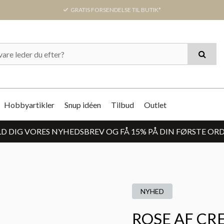
GRATIS FORSENDELSE TIL BUTIK*
Hobbyartikler
Snup idéen
Tilbud
Outlet
D DIG VORES NYHEDSBREV OG FÅ 15% PÅ DIN FØRSTE OR
NYHED
ROSE AF CR