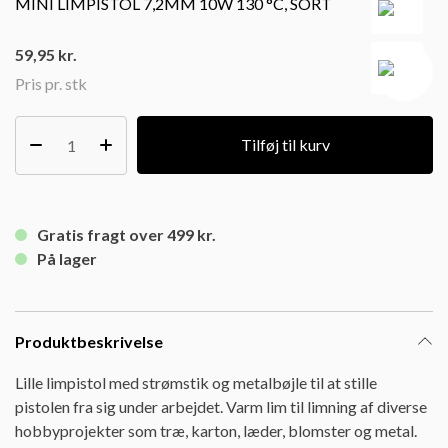
MINI LIMPISTOL 7,2MM 10W 130 °C, SORT
59,95
kr.
Pris pr. stk
Tilføj til kurv
Gratis fragt over 499 kr.
På lager
Produktbeskrivelse
Lille limpistol med strømstik og metalbøjle til at stille
pistolen fra sig under arbejdet. Varm lim til limning af diverse
hobbyprojekter som træ, karton, læder, blomster og metal.