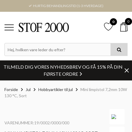
HURTIG BEHANDLINGSTID (1-3 HVERDAGE)
0
0
TILMELD DIG VORES NYHEDSBREV OG FÅ 15% PÅ DIN
FØRSTE ORDRE
Forside
Jul
Hobbyartikler til jul
Mini limpistol 7,2mm 10W
130 °C, Sort
VARENUMMER:19/0002/0000/000