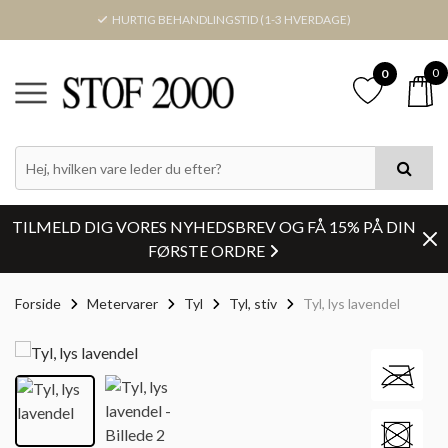
HURTIG BEHANDLINGSTID (1-3 HVERDAGE)
0
0
TILMELD DIG VORES NYHEDSBREV OG FÅ 15% PÅ DIN
FØRSTE ORDRE
Forside
Metervarer
Tyl
Tyl, stiv
Tyl, lys lavendel