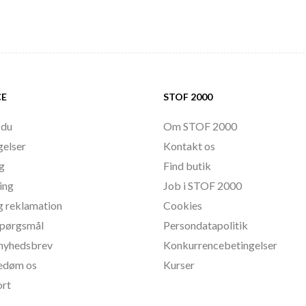
CE
STOF 2000
 du
Om STOF 2000
gelser
Kontakt os
ng
Find butik
ing
Job i STOF 2000
g reklamation
Cookies
 spørgsmål
Persondatapolitik
l nyhedsbrev
Konkurrencebetingelser
bedøm os
Kurser
ort