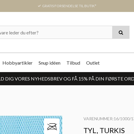
GRATIS FORSENDELSE TIL BUTIK*
Hobbyartikler
Snup idéen
Tilbud
Outlet
D DIG VORES NYHEDSBREV OG FÅ 15% PÅ DIN FØRSTE OR
VARENUMMER:16/1000/1
TYL, TURKIS