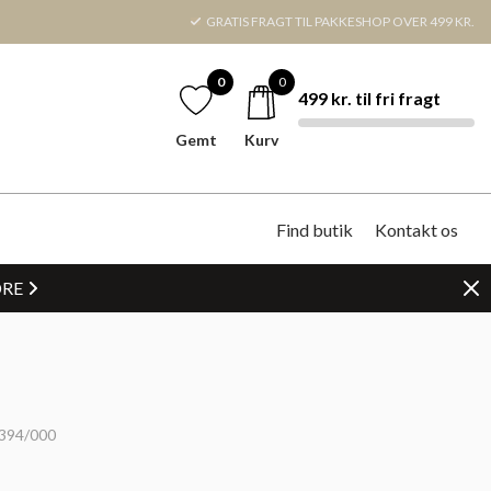
GRATIS FRAGT TIL PAKKESHOP OVER 499 KR.
0
0
499 kr. til fri fragt
Gemt
Kurv
Find butik
Kontakt os
DRE
394/000