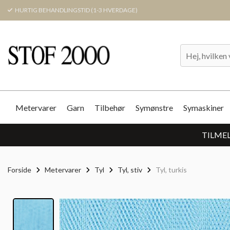
HURTIG BEHANDLINGSTID (1-3 HVERDAGE)
Metervarer
Garn
Tilbehør
Symønstre
Symaskiner
TILMEL
Forside
Metervarer
Tyl
Tyl, stiv
Tyl, turkis