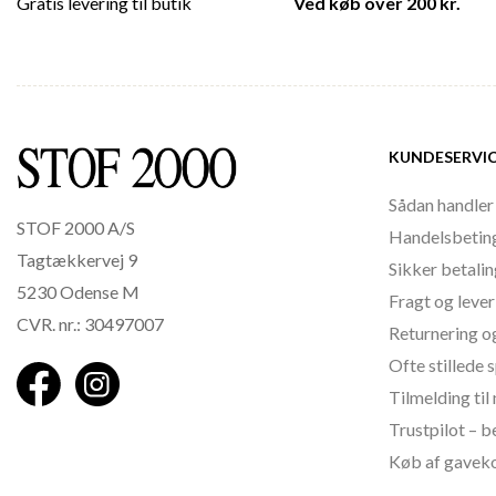
Gratis levering til butik
Ved køb over 200 kr.
KUNDESERVI
Sådan handler
STOF 2000 A/S
Handelsbetin
Tagtækkervej 9
Sikker betali
5230 Odense M
Fragt og lever
CVR. nr.: 30497007
Returnering o
Ofte stillede
Tilmelding ti
Trustpilot – 
Køb af gavek