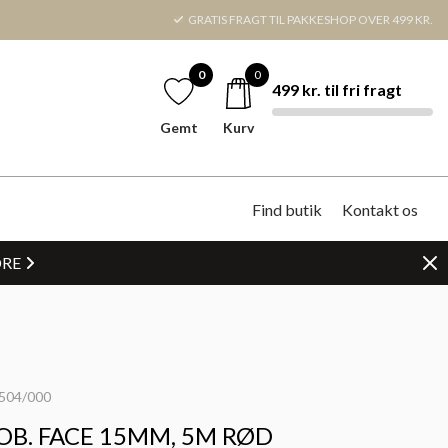
GRATIS FRAGT TIL PAKKESHOP OVER 499 KR.
0
0
499 kr. til fri fragt
Gemt
Kurv
Find butik
Kontakt os
DRE
504/000
OB. FACE 15MM, 5M RØD