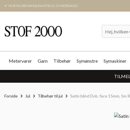
HURTIG BEHANDLINGSTID (1-3 HVERDAGE)
Metervarer
Garn
Tilbehør
Symønstre
Symaskiner
TILMEL
Forside
Jul
Tilbehør til jul
Satin bånd Dob. face 15mm, 5m 