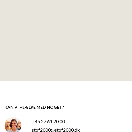
KAN VI HJÆLPE MED NOGET?
+45 27 61 20 00
stof2000@stof2000.dk