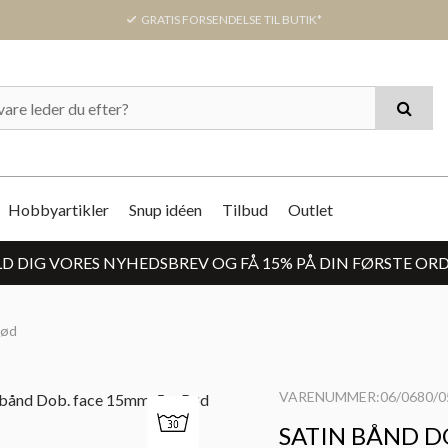
GRATIS FORSENDELSE TIL BUTIK*
Hobbyartikler
Snup idéen
Tilbud
Outlet
D DIG VORES NYHEDSBREV OG FÅ 15% PÅ DIN FØRSTE OR
Rød
VARENUMMER:06/0680/0
SATIN BÅND D