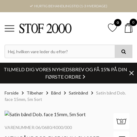
HURTIG BEHANDLINGSTID (1-3 HVERDAGE)
0
0
TILMELD DIG VORES NYHEDSBREV OG FÅ 15% PÅ DIN
FØRSTE ORDRE
Forside
Tilbehør
Bånd
Satinbånd
Satin bånd Dob.
face 15mm, 5m Sort
VARENUMMER:06/0680/4000/000