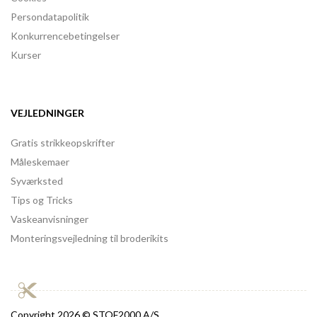
Persondatapolitik
Konkurrencebetingelser
Kurser
VEJLEDNINGER
Gratis strikkeopskrifter
Måleskemaer
Syværksted
Tips og Tricks
Vaskeanvisninger
Monteringsvejledning til broderikits
Copyright
2026 © STOF2000 A/S