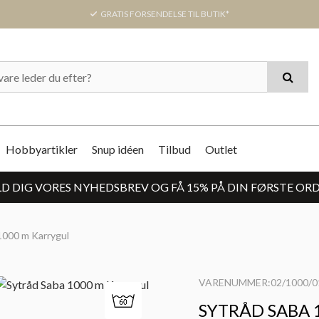
GRATIS FORSENDELSE TIL BUTIK*
Hobbyartikler
Snup idéen
Tilbud
Outlet
D DIG VORES NYHEDSBREV OG FÅ 15% PÅ DIN FØRSTE OR
1000 m Karrygul
VARENUMMER:02/1000/0
SYTRÅD SABA 