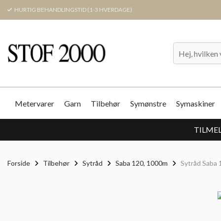
HURTIG BEHANDLINGSTID (1-3 HVERDAGE)
Metervarer
Garn
Tilbehør
Symønstre
Symaskiner
TILMEL
Forside
Tilbehør
Sytråd
Saba 120, 1000m
Sytråd Saba 