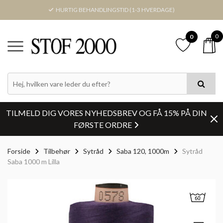
HURTIG BEHANDLINGSTID (1-3 HVERDAGE)
0
0
TILMELD DIG VORES NYHEDSBREV OG FÅ 15% PÅ DIN
FØRSTE ORDRE
Forside
Tilbehør
Sytråd
Saba 120, 1000m
Sytråd
Saba 1000 m Lilla