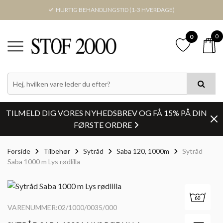
HURTIG BEHANDLINGSTID (1-3 HVERDAGE)
0
0
TILMELD DIG VORES NYHEDSBREV OG FÅ 15% PÅ DIN
FØRSTE ORDRE
Forside
Tilbehør
Sytråd
Saba 120, 1000m
Sytråd
Saba 1000 m Lys rødlilla
VARENUMMER:02/1000/0035/000