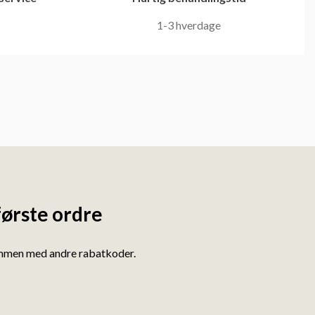
1-3 hverdage
første ordre
ammen med andre rabatkoder.