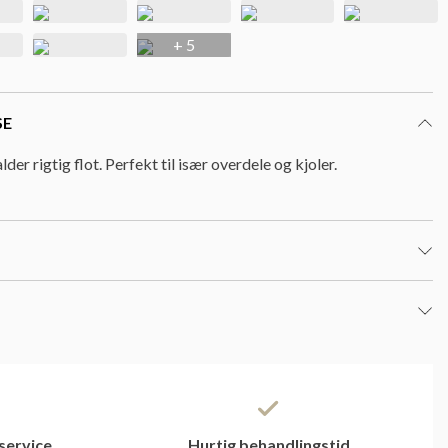
+ 5
SE
lder rigtig flot. Perfekt til især overdele og kjoler.
service
Hurtig behandlingstid