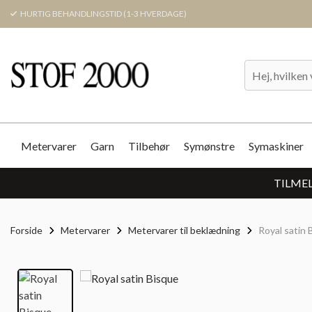
HURTIG BEHANDLINGSTID (1-3 HVERDAGE)
Metervarer
Garn
Tilbehør
Symønstre
Symaskiner
TILMEL
Forside
Metervarer
Metervarer til beklædning
Royal satin 