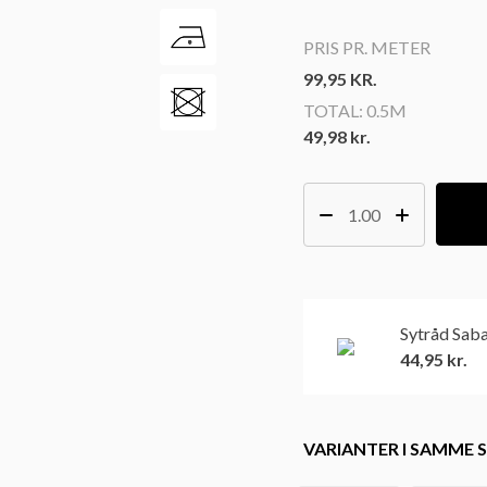
PRIS PR. METER
99,95
KR.
TOTAL:
0.5M
49,98 kr.
Sytråd Sab
44,95
kr.
VARIANTER I SAMME S