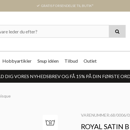
GRATIS FORSENDELSE TIL BUTIK*
Hobbyartikler
Snup idéen
Tilbud
Outlet
D DIG VORES NYHEDSBREV OG FÅ 15% PÅ DIN FØRSTE OR
Bisque
VARENUMMER:68/0006/0
ROYAL SATIN 