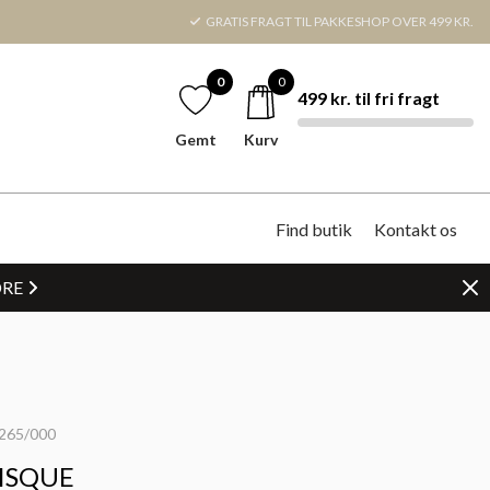
GRATIS FRAGT TIL PAKKESHOP OVER 499 KR.
0
0
499 kr. til fri fragt
Gemt
Kurv
Find butik
Kontakt os
DRE
265/000
BISQUE