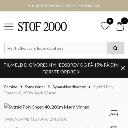
HURTIG BEHANDLINGSTID (1-3 HVERDAGE)
0
0
TILMELD DIG VORES NYHEDSBREV OG FÅ 15% PÅ DIN
FØRSTE ORDRE
Forside
Symaskiner
Symaskinetilbehør
Sytråd Poly
Sheen 40, 200m Mørk Vinrød
VARENUMMER:02/3406-1912/000