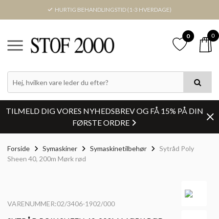
HURTIG BEHANDLINGSTID (1-3 HVERDAGE)
0
0
TILMELD DIG VORES NYHEDSBREV OG FÅ 15% PÅ DIN
FØRSTE ORDRE
Forside
Symaskiner
Symaskinetilbehør
Sytråd Poly
Sheen 40, 200m Mørk rød
VARENUMMER:02/3406-1902/000