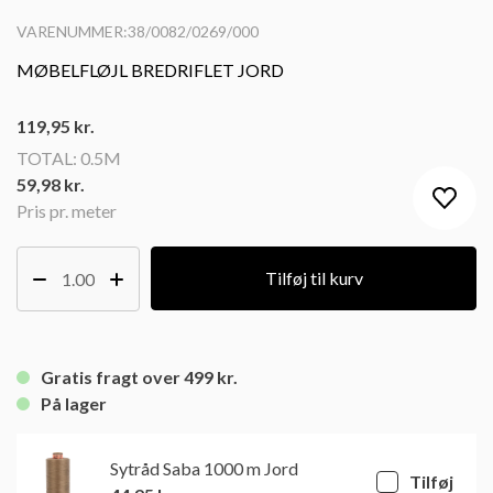
VARENUMMER:38/0082/0269/000
MØBELFLØJL BREDRIFLET JORD
119,95
kr.
TOTAL:
0.5M
59,98 kr.
Pris pr. meter
Tilføj til kurv
Gratis fragt over 499 kr.
På lager
Sytråd Saba 1000 m Jord
Tilføj