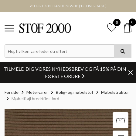
HURTIG BEHANDLINGSTID (1-3 HVERDAGE)
0
0
TILMELD DIG VORES NYHEDSBREV OG FÅ 15% PÅ DIN
FØRSTE ORDRE
Forside
Metervarer
Bolig- og møbelstof
Møbelstruktur
Møbelfløjl bredriflet Jord