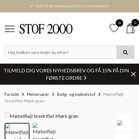
HURTIG BEHANDLINGSTID (1-3 HVERDAGE)
0
0
TILMELD DIG VORES NYHEDSBREV OG FÅ 15% PÅ DIN
FØRSTE ORDRE
Forside
Metervarer
Bolig- og møbelstof
Møbelfløjl
bredriflet Mørk grøn