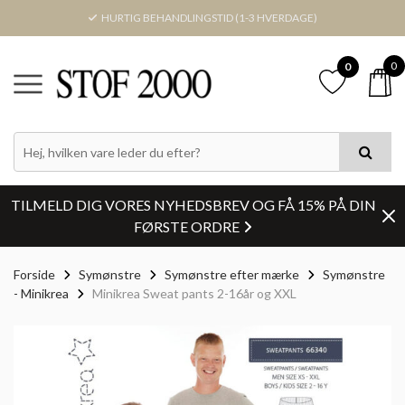
HURTIG BEHANDLINGSTID (1-3 HVERDAGE)
0
0
TILMELD DIG VORES NYHEDSBREV OG FÅ 15% PÅ DIN
FØRSTE ORDRE
Forside
Symønstre
Symønstre efter mærke
Symønstre
- Minikrea
Minikrea Sweat pants 2-16år og XXL