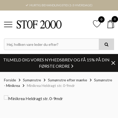
HURTIG BEHANDLINGSTID (1-3 HVERDAGE)
0
0
TILMELD DIG VORES NYHEDSBREV OG FÅ 15% PÅ DIN
FØRSTE ORDRE
Forside
Symønstre
Symønstre efter mærke
Symønstre
- Minikrea
Minikrea Heldragt str. 0-9mdr