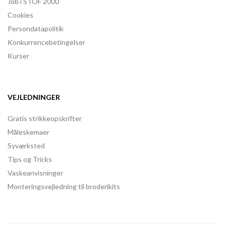
Job i STOF 2000
Cookies
Persondatapolitik
Konkurrencebetingelser
Kurser
VEJLEDNINGER
Gratis strikkeopskrifter
Måleskemaer
Syværksted
Tips og Tricks
Vaskeanvisninger
Monteringsvejledning til broderikits