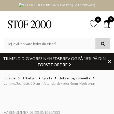
HURTIG BEHANDLINGSTID (1-3 HVERDAGE)
0
0
TILMELD DIG VORES NYHEDSBREV OG FÅ 15% PÅ DIN
FØRSTE ORDRE
Forside
Tilbehør
Lynlås
Bukse- og lommelås
Lomme/Jeanslås 20 cm m/standardskyder 6mm Mørk brun
VARENUMMER:03/3040/1050/000