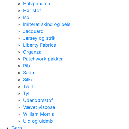
Halvpanama
Hør stof
Isoli
Imiteret skind og pels
Jacquard
Jersey og strik
Liberty Fabrics
Organza
Patchwork pakker
Rib
Satin
Silke
Twill
Tyl
Udendørsstof
Vævet viscose
William Morris
Uld og uldmix
Garn