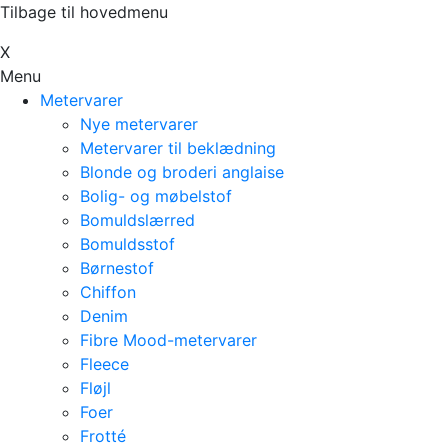
Tilbage til hovedmenu
Х
Menu
Metervarer
Nye metervarer
Metervarer til beklædning
Blonde og broderi anglaise
Bolig- og møbelstof
Bomuldslærred
Bomuldsstof
Børnestof
Chiffon
Denim
Fibre Mood-metervarer
Fleece
Fløjl
Foer
Frotté