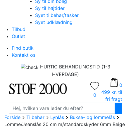
Sy til din bolig
Sy til højtider
Syet tilbehør/tasker
Syet udklædning
Tilbud
Outlet
Find butik
Kontakt os
HURTIG BEHANDLINGSTID (1-3
HVERDAGE)
0
499 kr. til
0
fri fragt
Forside
Tilbehør
Lynlås
Bukse- og lommelås
Lomme/Jeanslås 20 cm m/standardskyder 6mm Beige