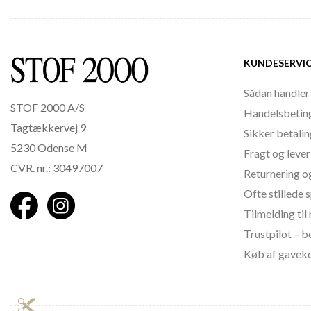
KUNDESERVI
Sådan handler
STOF 2000 A/S
Handelsbetin
Tagtækkervej 9
Sikker betali
5230 Odense M
Fragt og lever
CVR. nr.: 30497007
Returnering o
Ofte stillede
Tilmelding ti
Trustpilot – 
Køb af gavek