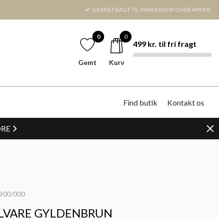
GRATIS FRAGT TIL PAKKESHOP OVER 499 KR.
0
0
499 kr. til fri fragt
Gemt
Kurv
Find butik
Kontakt os
DRE
900/000
LVARE GYLDENBRUN