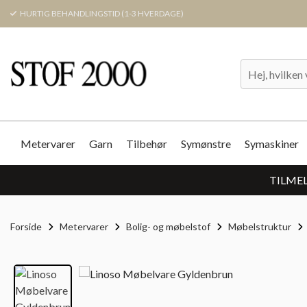
HURTIG BEHANDLINGSTID (1-3 HVERDAGE)
Metervarer
Garn
Tilbehør
Symønstre
Symaskiner
TILMEL
Forside
Metervarer
Bolig- og møbelstof
Møbelstruktur