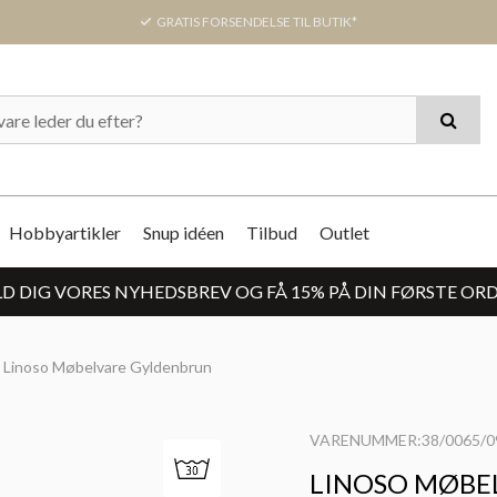
GRATIS FORSENDELSE TIL BUTIK*
Hobbyartikler
Snup idéen
Tilbud
Outlet
D DIG VORES NYHEDSBREV OG FÅ 15% PÅ DIN FØRSTE OR
Linoso Møbelvare Gyldenbrun
VARENUMMER:38/0065/0
LINOSO MØBE