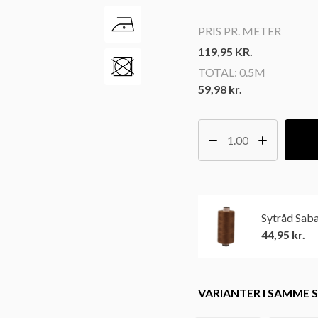
PRIS PR. METER
119,95
KR.
TOTAL:
0.5M
59,98 kr.
Sytråd Sab
44,95
kr.
VARIANTER I SAMME S