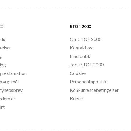
CE
STOF 2000
 du
Om STOF 2000
gelser
Kontakt os
ng
Find butik
ing
Job i STOF 2000
g reklamation
Cookies
 spørgsmål
Persondatapolitik
l nyhedsbrev
Konkurrencebetingelser
bedøm os
Kurser
ort