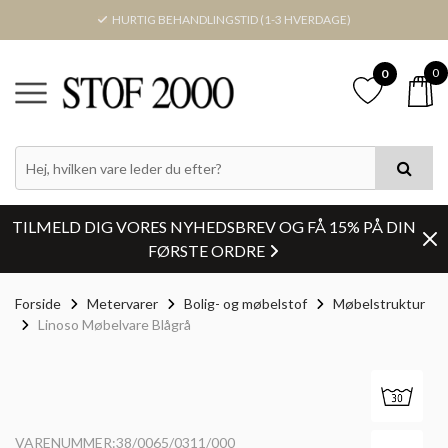
HURTIG BEHANDLINGSTID (1-3 HVERDAGE)
0
0
TILMELD DIG VORES NYHEDSBREV OG FÅ 15% PÅ DIN
FØRSTE ORDRE
Forside
Metervarer
Bolig- og møbelstof
Møbelstruktur
Linoso Møbelvare Blågrå
VARENUMMER:38/0065/0311/000