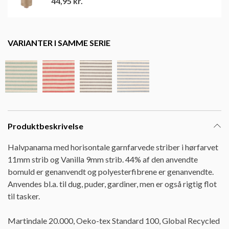
44,95
kr.
VARIANTER I SAMME SERIE
Produktbeskrivelse
Halvpanama med horisontale garnfarvede striber i hørfarvet
11mm strib og Vanilla 9mm strib. 44% af den anvendte
bomuld er genanvendt og polyesterfibrene er genanvendte.
Anvendes bl.a. til dug, puder, gardiner, men er også rigtig flot
til tasker.
Martindale 20.000, Oeko-tex Standard 100, Global Recycled