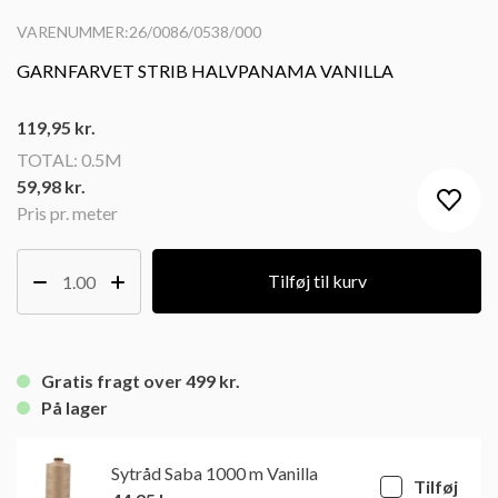
VARENUMMER:26/0086/0538/000
GARNFARVET STRIB HALVPANAMA VANILLA
119,95
kr.
TOTAL:
0.5M
59,98 kr.
Pris pr. meter
Tilføj til kurv
Gratis fragt over 499 kr.
På lager
Sytråd Saba 1000 m Vanilla
Tilføj