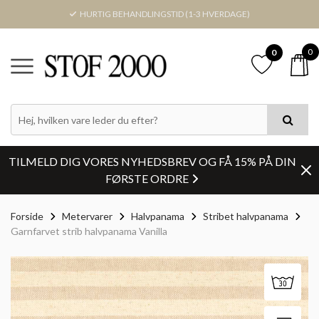
HURTIG BEHANDLINGSTID (1-3 HVERDAGE)
0
0
TILMELD DIG VORES NYHEDSBREV OG FÅ 15% PÅ DIN
FØRSTE ORDRE
Forside
Metervarer
Halvpanama
Stribet halvpanama
Garnfarvet strib halvpanama Vanilla