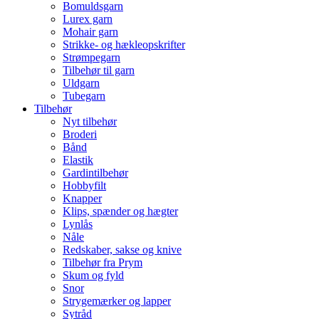
Bomuldsgarn
Lurex garn
Mohair garn
Strikke- og hækleopskrifter
Strømpegarn
Tilbehør til garn
Uldgarn
Tubegarn
Tilbehør
Nyt tilbehør
Broderi
Bånd
Elastik
Gardintilbehør
Hobbyfilt
Knapper
Klips, spænder og hægter
Lynlås
Nåle
Redskaber, sakse og knive
Tilbehør fra Prym
Skum og fyld
Snor
Strygemærker og lapper
Sytråd