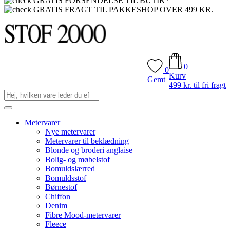
GRATIS FORSENDELSE TIL BUTIK*
GRATIS FRAGT TIL PAKKESHOP OVER 499 KR.
0
0
Kurv
Gemt
499 kr. til fri fragt
Metervarer
Nye metervarer
Metervarer til beklædning
Blonde og broderi anglaise
Bolig- og møbelstof
Bomuldslærred
Bomuldsstof
Børnestof
Chiffon
Denim
Fibre Mood-metervarer
Fleece