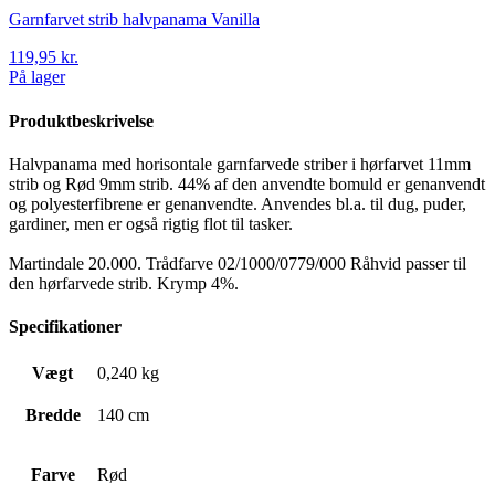
Garnfarvet strib halvpanama Vanilla
119,95
kr.
På lager
Produktbeskrivelse
Halvpanama med horisontale garnfarvede striber i hørfarvet 11mm
strib og Rød 9mm strib. 44% af den anvendte bomuld er genanvendt
og polyesterfibrene er genanvendte. Anvendes bl.a. til dug, puder,
gardiner, men er også rigtig flot til tasker.
Martindale 20.000. Trådfarve 02/1000/0779/000 Råhvid passer til
den hørfarvede strib. Krymp 4%.
Specifikationer
Vægt
0,240 kg
Bredde
140 cm
Farve
Rød