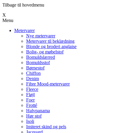
Tilbage til hovedmenu
Х
Menu
Metervarer
Nye metervarer
Metervarer til beklædning
Blonde og broderi anglaise
Bolig- og møbelstof
Bomuldslærred
Bomuldsstof
Børnestof
Chiffon
Denim
Fibre Mood-metervarer
Fleece
Fløjl
Foer
Frotté
Halvpanama
Hør stof
Isoli
Imiteret skind og pels
Jacquard