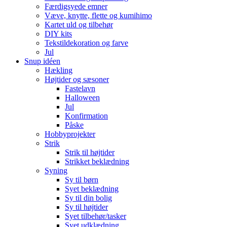
Færdigsyede emner
Væve, knytte, flette og kumihimo
Kartet uld og tilbehør
DIY kits
Tekstildekoration og farve
Jul
Snup idéen
Hækling
Højtider og sæsoner
Fastelavn
Halloween
Jul
Konfirmation
Påske
Hobbyprojekter
Strik
Strik til højtider
Strikket beklædning
Syning
Sy til børn
Syet beklædning
Sy til din bolig
Sy til højtider
Syet tilbehør/tasker
Syet udklædning