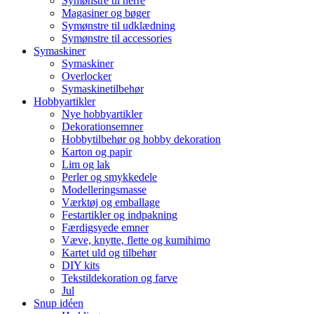
Symønstre til herre
Magasiner og bøger
Symønstre til udklædning
Symønstre til accessories
Symaskiner
Symaskiner
Overlocker
Symaskinetilbehør
Hobbyartikler
Nye hobbyartikler
Dekorationsemner
Hobbytilbehør og hobby dekoration
Karton og papir
Lim og lak
Perler og smykkedele
Modelleringsmasse
Værktøj og emballage
Festartikler og indpakning
Færdigsyede emner
Væve, knytte, flette og kumihimo
Kartet uld og tilbehør
DIY kits
Tekstildekoration og farve
Jul
Snup idéen