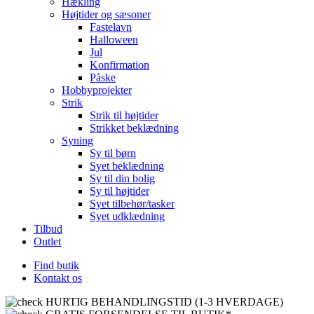
Hækling
Højtider og sæsoner
Fastelavn
Halloween
Jul
Konfirmation
Påske
Hobbyprojekter
Strik
Strik til højtider
Strikket beklædning
Syning
Sy til børn
Syet beklædning
Sy til din bolig
Sy til højtider
Syet tilbehør/tasker
Syet udklædning
Tilbud
Outlet
Find butik
Kontakt os
HURTIG BEHANDLINGSTID (1-3 HVERDAGE)