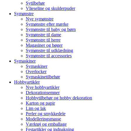
Sytilbehør
Vlieseline og skulderpuder
Symønstre
Nye symønstre
Symønstre efter mærke
Symønstre til baby og børn
Symønstre til dame
Symønstre til herre
Magasiner og bøger
Symønstre til udklædning
Symønstre til accessories
Symaskiner
Symaskiner
Overlocker
Symaskinetilbehør
Hobbyartikler
Nye hobbyartikler
Dekorationsemner
Hobbytilbehør og hobby dekoration
Karton og papir
Lim og lak
Perler og smykkedele
Modelleringsmasse
Værktøj og emballage
Festartikler og indpakning