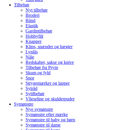
Tilbehør
Nyt tilbehør
Broderi
Bånd
Elastik
Gardintilbehør
Hobbyfilt
Knapper
Klips, spænder og hægter
Lynlås
Nåle
Redskaber, sakse og knive
Tilbehør fra Prym
Skum og fyld
Snor
Strygemærker og lapper
Sytråd
Sytilbehør
Vlieseline og skulderpuder
Symønstre
Nye symønstre
Symønstre efter mærke
Symønstre til baby og børn
Symønstre til dame