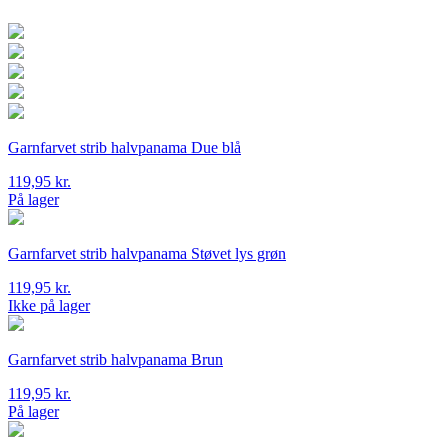
Garnfarvet strib halvpanama Due blå
119,95
kr.
På lager
Garnfarvet strib halvpanama Støvet lys grøn
119,95
kr.
Ikke på lager
Garnfarvet strib halvpanama Brun
119,95
kr.
På lager