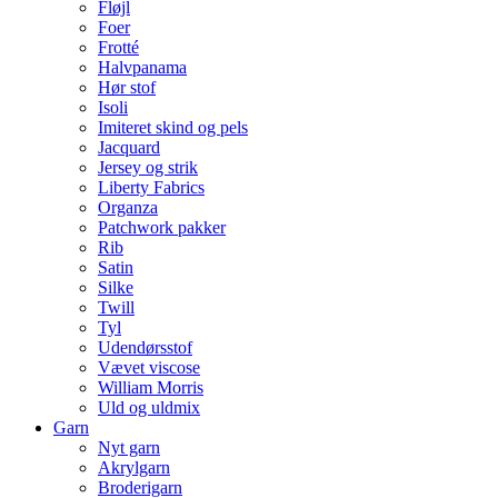
Fløjl
Foer
Frotté
Halvpanama
Hør stof
Isoli
Imiteret skind og pels
Jacquard
Jersey og strik
Liberty Fabrics
Organza
Patchwork pakker
Rib
Satin
Silke
Twill
Tyl
Udendørsstof
Vævet viscose
William Morris
Uld og uldmix
Garn
Nyt garn
Akrylgarn
Broderigarn