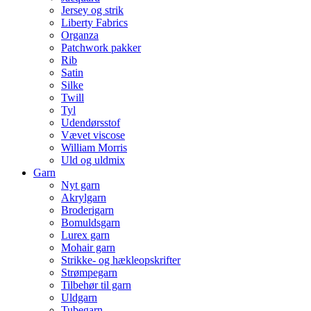
Jersey og strik
Liberty Fabrics
Organza
Patchwork pakker
Rib
Satin
Silke
Twill
Tyl
Udendørsstof
Vævet viscose
William Morris
Uld og uldmix
Garn
Nyt garn
Akrylgarn
Broderigarn
Bomuldsgarn
Lurex garn
Mohair garn
Strikke- og hækleopskrifter
Strømpegarn
Tilbehør til garn
Uldgarn
Tubegarn