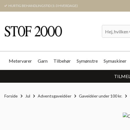
HURTIG BEHANDLINGSTID (1-3 HVERDAGE)
Metervarer
Garn
Tilbehør
Symønstre
Symaskiner
TILMEL
Forside
Jul
Adventsgaveidéer
Gaveidéer under 100 kr.