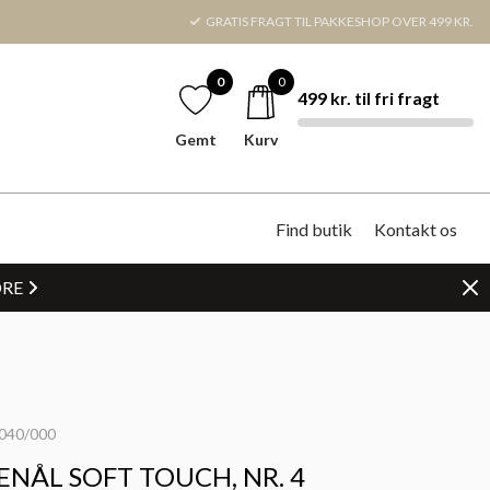
GRATIS FRAGT TIL PAKKESHOP OVER 499 KR.
0
0
499 kr. til fri fragt
Gemt
Kurv
Find butik
Kontakt os
DRE
040/000
NÅL SOFT TOUCH, NR. 4