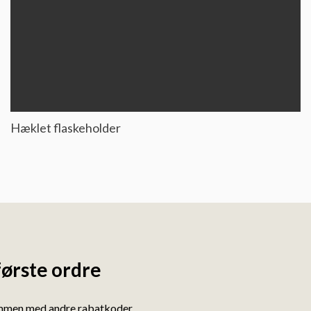
Hæklet flaskeholder
første ordre
ammen med andre rabatkoder.