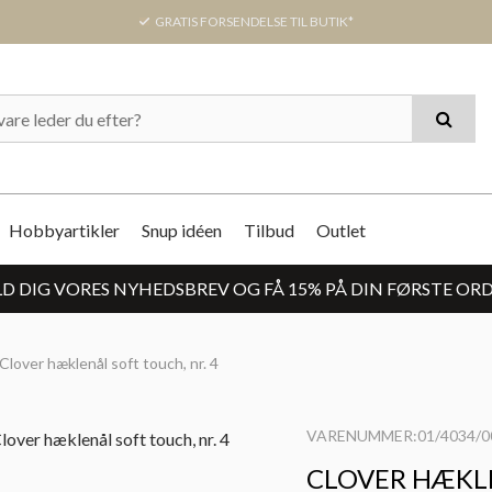
GRATIS FORSENDELSE TIL BUTIK*
Hobbyartikler
Snup idéen
Tilbud
Outlet
D DIG VORES NYHEDSBREV OG FÅ 15% PÅ DIN FØRSTE OR
Clover hæklenål soft touch, nr. 4
VARENUMMER:01/4034/0
CLOVER HÆKLE