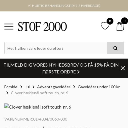
HURTIG BEHANDLINGSTID (1-3 HVERDAGE)
0
0
TILMELD DIG VORES NYHEDSBREV OG FÅ 15% PÅ DIN
FØRSTE ORDRE
Forside
Jul
Adventsgaveidéer
Gaveidéer under 100 kr.
Clover hæklenål soft touch, nr. 6
VARENUMMER:01/4034/0060/000