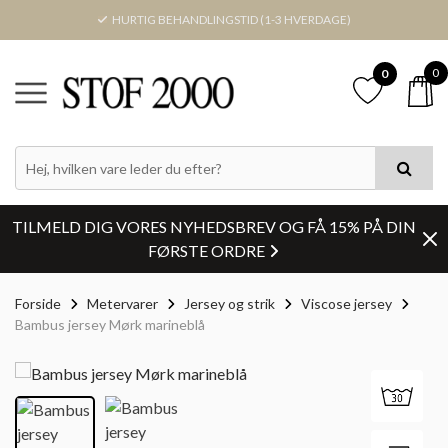
HURTIG BEHANDLINGSTID (1-3 HVERDAGE)
0
0
TILMELD DIG VORES NYHEDSBREV OG FÅ 15% PÅ DIN
FØRSTE ORDRE
Forside
Metervarer
Jersey og strik
Viscose jersey
Bambus jersey Mørk marineblå