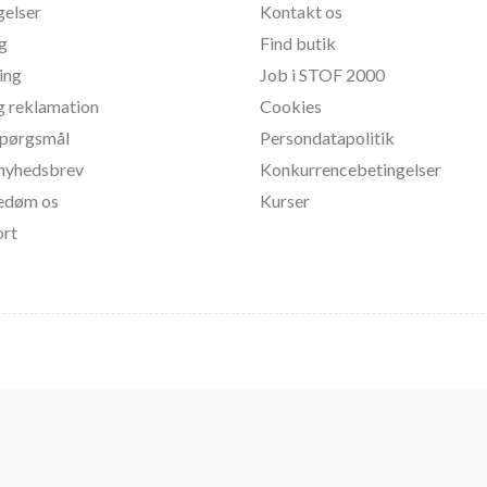
gelser
Kontakt os
ng
Find butik
ing
Job i STOF 2000
g reklamation
Cookies
 spørgsmål
Persondatapolitik
l nyhedsbrev
Konkurrencebetingelser
bedøm os
Kurser
ort