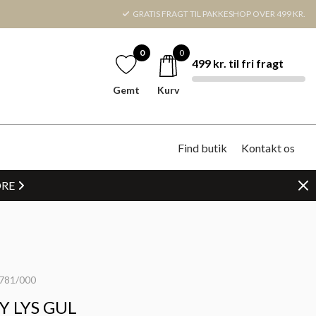
GRATIS FRAGT TIL PAKKESHOP OVER 499 KR.
0
0
499 kr. til fri fragt
Gemt
Kurv
Find butik
Kontakt os
DRE
781/000
Y LYS GUL