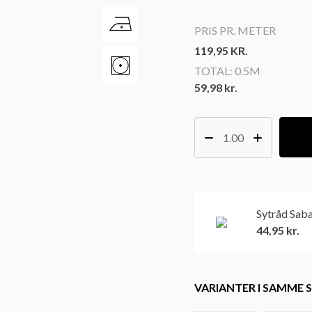
PRIS PR. METER
119,95
KR.
TOTAL:
0.5M
59,98 kr.
Sytråd Saba
44,95
kr.
VARIANTER I SAMME S