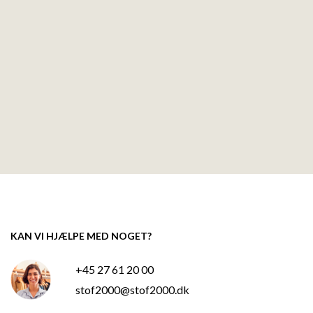
KAN VI HJÆLPE MED NOGET?
+45 27 61 20 00
stof2000@stof2000.dk