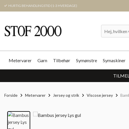
HURTIG BEHANDLINGSTID (1-3 HVERDAGE)
Metervarer
Garn
Tilbehør
Symønstre
Symaskiner
TILMEL
Forside
Metervarer
Jersey og strik
Viscose jersey
Bamb