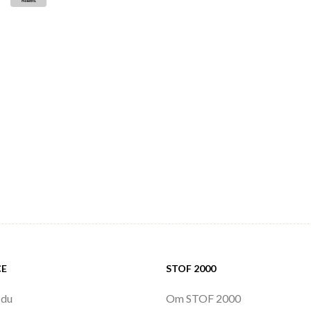
CE
STOF 2000
 du
Om STOF 2000