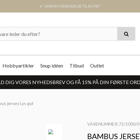
GRATIS FORSENDELSE TIL BUTIK*
Hobbyartikler
Snup idéen
Tilbud
Outlet
D DIG VORES NYHEDSBREV OG FÅ 15% PÅ DIN FØRSTE OR
us jersey Lys gul
VARENUMMER:72/1000/0
BAMBUS JERSE