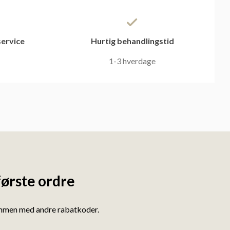
ervice
Hurtig behandlingstid
1-3 hverdage
første ordre
ammen med andre rabatkoder.