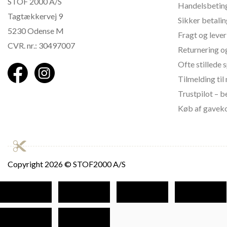
STOF 2000 A/S
Handelsbetin
Tagtækkervej 9
Sikker betali
5230 Odense M
Fragt og lever
CVR. nr.: 30497007
Returnering o
Ofte stillede
Tilmelding ti
Trustpilot – 
Køb af gavek
Copyright
2026 © STOF2000 A/S