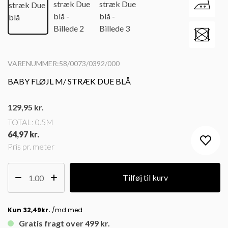
VARENUMMER:58/0073/0392/000
BABY FLØJL M/ STRÆK DUE BLÅ
129,95
kr.
TOTAL:
0.5M
64,97 kr.
Pris pr. meter
Tilføj til kurv
Gratis fragt over 499 kr.