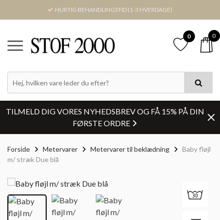
HURTIG BEHANDLINGSTID (1-3 HVERDAGE)
0
0
TILMELD DIG VORES NYHEDSBREV OG FÅ 15% PÅ DIN
FØRSTE ORDRE
Forside
Metervarer
Metervarer til beklædning
Baby fløjl
m/ stræk Due blå