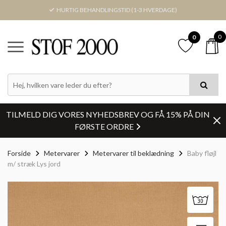
HURTIG BEHANDLINGSTID (1-3 HVERDAGE)
0
0
TILMELD DIG VORES NYHEDSBREV OG FÅ 15% PÅ DIN
FØRSTE ORDRE
Forside
Metervarer
Metervarer til beklædning
Baby fløjl
m/ stræk Lys jord