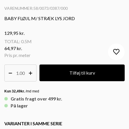
VARENUMMER:58/0073/0387/000
BABY FLØJL M/ STRÆK LYS JORD
129,95
kr.
TOTAL:
0.5M
64,97 kr.
Pris pr. meter
Tilføj til kurv
Gratis fragt over 499 kr.
På lager
VARIANTER I SAMME SERIE