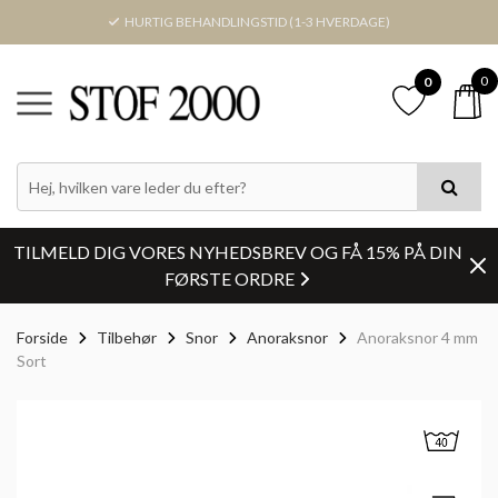
HURTIG BEHANDLINGSTID (1-3 HVERDAGE)
0
0
TILMELD DIG VORES NYHEDSBREV OG FÅ 15% PÅ DIN
FØRSTE ORDRE
Forside
Tilbehør
Snor
Anoraksnor
Anoraksnor 4 mm
Sort